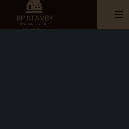
RP
STAVBY
NÍZKOENERGETICKÉ
DŘEVOSTAVBY